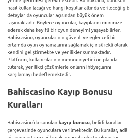
nasıl kullanılacağı ve hangi koşullar altında verileceği gibi
detaylar da oyuncular açısından büyük önem
taşımaktadır. Böylece oyuncular, kayıplarını minimize
ederek daha keyifli bir oyun deneyimi yaşayabilirler.
Bahiscasino, oyuncularının güvenli ve eğlenceli bir
ortamda oyun oynamalarını sağlamak için sürekli olarak
kendini geliştirmekte ve yenilikler sunmaktadır.
Platform, kullanıcılarının memnuniyetini ön planda
tutarak, yenilikçi çözümlerle onların ihtiyaçlarını
karşılamayı hedeflemektedir.
Bahiscasino Kayıp Bonusu
Kuralları
Bahiscasino’da sunulan
kayıp bonusu
, belirli kurallar
çerçevesinde oyunculara verilmektedir. Bu kurallar, adil
bir oyun ortamı sağlamak amacıyla oluşturulmuştur.