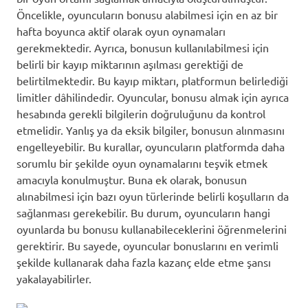
Öncelikle, oyuncuların bonusu alabilmesi için en az bir
hafta boyunca aktif olarak oyun oynamaları
gerekmektedir. Ayrıca, bonusun kullanılabilmesi için
belirli bir kayıp miktarının aşılması gerektiği de
belirtilmektedir. Bu kayıp miktarı, platformun belirlediği
limitler dâhilindedir. Oyuncular, bonusu almak için ayrıca
hesabında gerekli bilgilerin doğruluğunu da kontrol
etmelidir. Yanlış ya da eksik bilgiler, bonusun alınmasını
engelleyebilir. Bu kurallar, oyuncuların platformda daha
sorumlu bir şekilde oyun oynamalarını teşvik etmek
amacıyla konulmuştur. Buna ek olarak, bonusun
alınabilmesi için bazı oyun türlerinde belirli koşulların da
sağlanması gerekebilir. Bu durum, oyuncuların hangi
oyunlarda bu bonusu kullanabileceklerini öğrenmelerini
gerektirir. Bu sayede, oyuncular bonuslarını en verimli
şekilde kullanarak daha fazla kazanç elde etme şansı
yakalayabilirler.