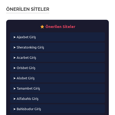
ÖNERILEN SITELER
Önerilen Siteler
➤ Ajaxbet Giriş
➤ Sheratonking Giriş
➤ Acarbet Giriş
➤ Orisbet Giriş
➤ Alobet Giriş
➤ Tamambet Giriş
➤ Alfabahis Giriş
➤ Bahisbudur Giriş