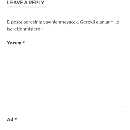
LEAVE A REPLY
E-posta adresiniz yayınlanmayacak.
Gerekli alanlar
*
ile
işaretlenmişlerdir
Yorum
*
Ad
*