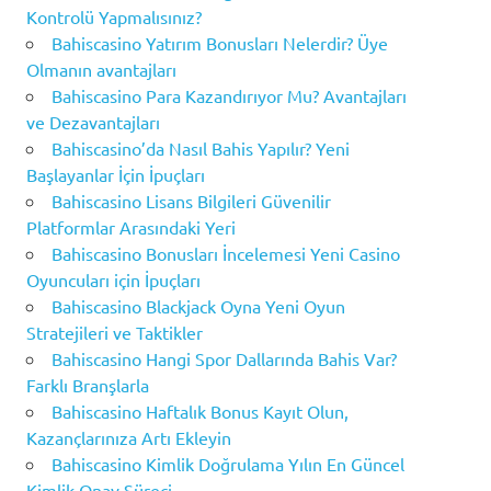
Kontrolü Yapmalısınız?
Bahiscasino Yatırım Bonusları Nelerdir? Üye
Olmanın avantajları
Bahiscasino Para Kazandırıyor Mu? Avantajları
ve Dezavantajları
Bahiscasino’da Nasıl Bahis Yapılır? Yeni
Başlayanlar İçin İpuçları
Bahiscasino Lisans Bilgileri Güvenilir
Platformlar Arasındaki Yeri
Bahiscasino Bonusları İncelemesi Yeni Casino
Oyuncuları için İpuçları
Bahiscasino Blackjack Oyna Yeni Oyun
Stratejileri ve Taktikler
Bahiscasino Hangi Spor Dallarında Bahis Var?
Farklı Branşlarla
Bahiscasino Haftalık Bonus Kayıt Olun,
Kazançlarınıza Artı Ekleyin
Bahiscasino Kimlik Doğrulama Yılın En Güncel
Kimlik Onay Süreci