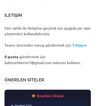
İLETIŞIM
Site sahibi ile iletişime geçmek için aşağıda yer alan
yöntemleri kullanabilirsiniz.
Teams üzerinden mesaj göndermek için
Tıklayın
E-posta
göndermek için
bahisrehberim7@gmail.com
adresini kullanın.
ÖNERILEN SITELER
Önerilen Siteler
➤ Ajaxbet Giriş