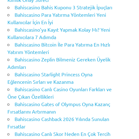
Bahiscasino Bahis Kuponu 3 Stratejik İpuçları
Bahiscasino Para Yatırma Yöntemleri Yeni
Kullanıcılar İçin En İyi
Bahiscasino’ya Kayıt Yapmak Kolay Mı? Yeni
Kullanıcılara 7 Adımda
Bahiscasino Bitcoin İle Para Yatırma En Hızlı
Yatırım Yöntemleri
Bahiscasino Zeplin Bilmeniz Gereken Üyelik
Adımları
Bahiscasino Starlight Princess Oyna
Eğlencenin Sırları ve Kazanma
Bahiscasino Canlı Casino Oyunları Farkları ve
Öne Çıkan Özellikleri
Bahiscasino Gates of Olympus Oyna Kazanç
Fırsatlarını Artırmanın
Bahiscasino Cashback 2026 Yılında Sunulan
Fırsatlar
Bahiscasino Canlı Skor Neden En Çok Tercih