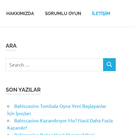
HAKKIMIZDA
SORUMLU OYUN
İLETIŞIM
ARA
Search
SEARCH
for:
SON YAZILAR
Bahiscasino Tombala Oyna Yeni Başlayanlar
İçin İpuçları
Bahiscasino Kazandırıyor Mu? Nasıl Daha Fazla
Kazanılır?
Bahiscasino Poker Nasıl Oynanır? Yeni