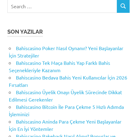
Search
SEARCH
for:
SON YAZILAR
Bahiscasino Poker Nasıl Oynanır? Yeni Başlayanlar
İçin Stratejiler
Bahiscasino Tek Maça Bahis Yap Farklı Bahis
Seçenekleriyle Kazanım
Bahiscasino Bedava Bahis Yeni Kullanıcılar İçin 2026
Fırsatları
Bahiscasino Üyelik Onayı Üyelik Sürecinde Dikkat
Edilmesi Gerekenler
Bahiscasino Bitcoin İle Para Çekme 5 Hızlı Adımda
İşleminizi
Bahiscasino Aninda Para Çekme Yeni Başlayanlar
İçin En İyi Yöntemler
Bahiscasino Rakeback Nasıl Alınır? Bonuslar ve