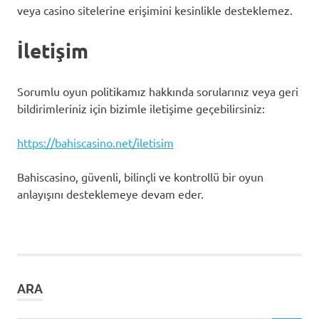
veya casino sitelerine erişimini kesinlikle desteklemez.
İletişim
Sorumlu oyun politikamız hakkında sorularınız veya geri
bildirimleriniz için bizimle iletişime geçebilirsiniz:
https://bahiscasino.net/iletisim
Bahiscasino, güvenli, bilinçli ve kontrollü bir oyun
anlayışını desteklemeye devam eder.
ARA