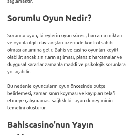
sağlamaktır.
Sorumlu Oyun Nedir?
Sorumlu oyun; bireylerin oyun süresi, harcama miktarı
ve oyunla ilgili davranışları üzerinde kontrol sahibi
olması anlamına gelir. Bahis ve casino oyunları keyifli
olabilir; ancak sınırların aşılması, plansız harcamalar ve
duygusal kararlar zamanla maddi ve psikolojik sorunlara
yol açabilir.
Bu nedenle oyuncuların oyun öncesinde bütçe
belirlemesi, zaman sınırı koyması ve kayıpları telafi
etmeye çalışmaması sağlıklı bir oyun deneyiminin
temelini oluşturur.
Bahiscasino’nun Yayın