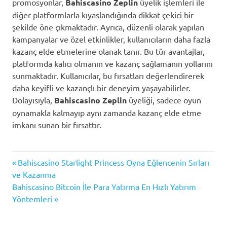
promosyonlar,
Bahiscasino Zeplin
üyelik işlemleri ile
diğer platformlarla kıyaslandığında dikkat çekici bir
şekilde öne çıkmaktadır. Ayrıca, düzenli olarak yapılan
kampanyalar ve özel etkinlikler, kullanıcıların daha fazla
kazanç elde etmelerine olanak tanır. Bu tür avantajlar,
platformda kalıcı olmanın ve kazanç sağlamanın yollarını
sunmaktadır. Kullanıcılar, bu fırsatları değerlendirerek
daha keyifli ve kazançlı bir deneyim yaşayabilirler.
Dolayısıyla,
Bahiscasino Zeplin
üyeliği, sadece oyun
oynamakla kalmayıp aynı zamanda kazanç elde etme
imkanı sunan bir fırsattır.
bahis
Previous
Yazı
Bahiscasino Starlight Princess Oyna Eğlencenin Sırları
platformları
Post:
ve Kazanma
gezinmesi
Çevrimiçi
Next
Bahiscasino Bitcoin İle Para Yatırma En Hızlı Yatırım
Bahis
Post:
Yöntemleri
Güvenli
üyelik