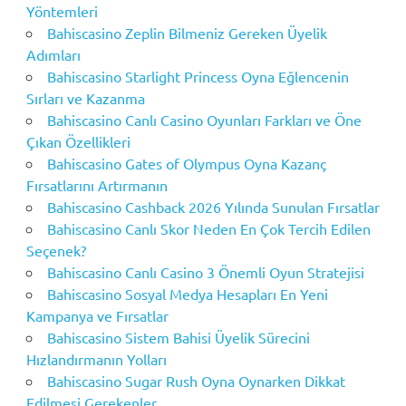
Yöntemleri
Bahiscasino Zeplin Bilmeniz Gereken Üyelik
Adımları
Bahiscasino Starlight Princess Oyna Eğlencenin
Sırları ve Kazanma
Bahiscasino Canlı Casino Oyunları Farkları ve Öne
Çıkan Özellikleri
Bahiscasino Gates of Olympus Oyna Kazanç
Fırsatlarını Artırmanın
Bahiscasino Cashback 2026 Yılında Sunulan Fırsatlar
Bahiscasino Canlı Skor Neden En Çok Tercih Edilen
Seçenek?
Bahiscasino Canlı Casino 3 Önemli Oyun Stratejisi
Bahiscasino Sosyal Medya Hesapları En Yeni
Kampanya ve Fırsatlar
Bahiscasino Sistem Bahisi Üyelik Sürecini
Hızlandırmanın Yolları
Bahiscasino Sugar Rush Oyna Oynarken Dikkat
Edilmesi Gerekenler