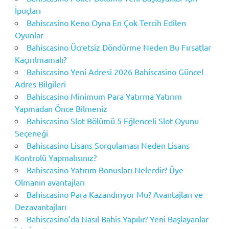
İpuçları
Bahiscasino Keno Oyna En Çok Tercih Edilen
Oyunlar
Bahiscasino Ücretsiz Döndürme Neden Bu Fırsatlar
Kaçırılmamalı?
Bahiscasino Yeni Adresi 2026 Bahiscasino Güncel
Adres Bilgileri
Bahiscasino Minimum Para Yatırma Yatırım
Yapmadan Önce Bilmeniz
Bahiscasino Slot Bölümü 5 Eğlenceli Slot Oyunu
Seçeneği
Bahiscasino Lisans Sorgulaması Neden Lisans
Kontrolü Yapmalısınız?
Bahiscasino Yatırım Bonusları Nelerdir? Üye
Olmanın avantajları
Bahiscasino Para Kazandırıyor Mu? Avantajları ve
Dezavantajları
Bahiscasino’da Nasıl Bahis Yapılır? Yeni Başlayanlar