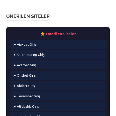
ÖNERILEN SITELER
Önerilen Siteler
➤ Ajaxbet Giriş
➤ Sheratonking Giriş
➤ Acarbet Giriş
➤ Orisbet Giriş
➤ Alobet Giriş
➤ Tamambet Giriş
➤ Alfabahis Giriş