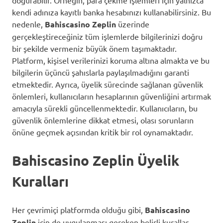
kendi adınıza kayıtlı banka hesabınızı kullanabilirsiniz. Bu
nedenle,
Bahiscasino Zeplin
üzerinde
gerçekleştireceğiniz tüm işlemlerde bilgilerinizi doğru
bir şekilde vermeniz büyük önem taşımaktadır.
Platform, kişisel verilerinizi koruma altına almakta ve bu
bilgilerin üçüncü şahıslarla paylaşılmadığını garanti
etmektedir. Ayrıca, üyelik sürecinde sağlanan güvenlik
önlemleri, kullanıcıların hesaplarının güvenliğini artırmak
amacıyla sürekli güncellenmektedir. Kullanıcıların, bu
güvenlik önlemlerine dikkat etmesi, olası sorunların
önüne geçmek açısından kritik bir rol oynamaktadır.
Bahiscasino Zeplin Üyelik
Kuralları
Her çevrimiçi platformda olduğu gibi,
Bahiscasino
Zeplin
için de uygulanması gereken belirli kurallar