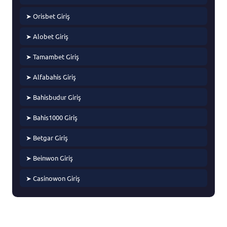
➤ Orisbet Giriş
➤ Alobet Giriş
➤ Tamambet Giriş
➤ Alfabahis Giriş
➤ Bahisbudur Giriş
➤ Bahis1000 Giriş
➤ Betgar Giriş
➤ Beinwon Giriş
➤ Casinowon Giriş