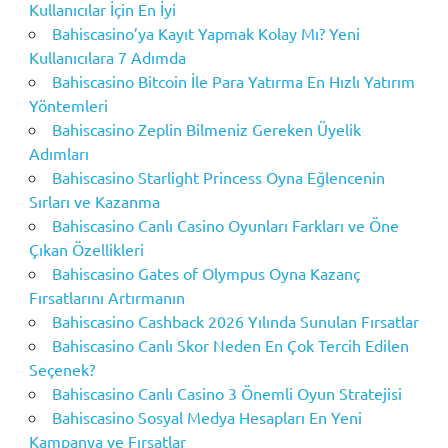
Kullanıcılar İçin En İyi
Bahiscasino’ya Kayıt Yapmak Kolay Mı? Yeni
Kullanıcılara 7 Adımda
Bahiscasino Bitcoin İle Para Yatırma En Hızlı Yatırım
Yöntemleri
Bahiscasino Zeplin Bilmeniz Gereken Üyelik
Adımları
Bahiscasino Starlight Princess Oyna Eğlencenin
Sırları ve Kazanma
Bahiscasino Canlı Casino Oyunları Farkları ve Öne
Çıkan Özellikleri
Bahiscasino Gates of Olympus Oyna Kazanç
Fırsatlarını Artırmanın
Bahiscasino Cashback 2026 Yılında Sunulan Fırsatlar
Bahiscasino Canlı Skor Neden En Çok Tercih Edilen
Seçenek?
Bahiscasino Canlı Casino 3 Önemli Oyun Stratejisi
Bahiscasino Sosyal Medya Hesapları En Yeni
Kampanya ve Fırsatlar