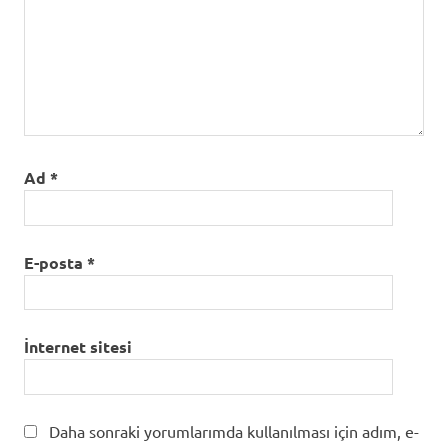
Ad
*
E-posta
*
İnternet sitesi
Daha sonraki yorumlarımda kullanılması için adım, e-