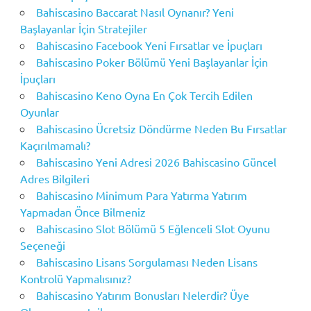
Bahiscasino Baccarat Nasıl Oynanır? Yeni
Başlayanlar İçin Stratejiler
Bahiscasino Facebook Yeni Fırsatlar ve İpuçları
Bahiscasino Poker Bölümü Yeni Başlayanlar İçin
İpuçları
Bahiscasino Keno Oyna En Çok Tercih Edilen
Oyunlar
Bahiscasino Ücretsiz Döndürme Neden Bu Fırsatlar
Kaçırılmamalı?
Bahiscasino Yeni Adresi 2026 Bahiscasino Güncel
Adres Bilgileri
Bahiscasino Minimum Para Yatırma Yatırım
Yapmadan Önce Bilmeniz
Bahiscasino Slot Bölümü 5 Eğlenceli Slot Oyunu
Seçeneği
Bahiscasino Lisans Sorgulaması Neden Lisans
Kontrolü Yapmalısınız?
Bahiscasino Yatırım Bonusları Nelerdir? Üye