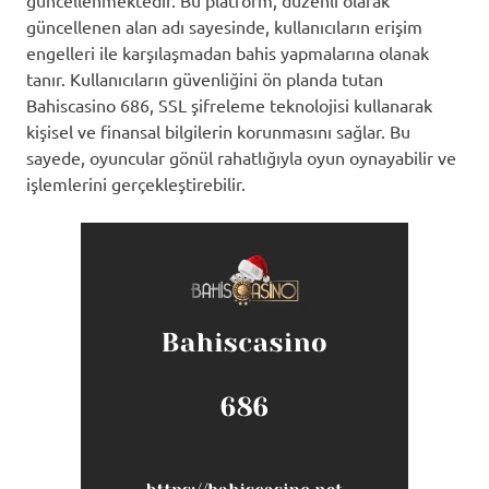
güncellenen alan adı sayesinde, kullanıcıların erişim
engelleri ile karşılaşmadan bahis yapmalarına olanak
tanır. Kullanıcıların güvenliğini ön planda tutan
Bahiscasino 686, SSL şifreleme teknolojisi kullanarak
kişisel ve finansal bilgilerin korunmasını sağlar. Bu
sayede, oyuncular gönül rahatlığıyla oyun oynayabilir ve
işlemlerini gerçekleştirebilir.