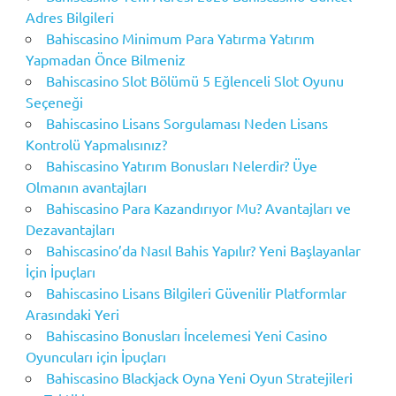
Adres Bilgileri
Bahiscasino Minimum Para Yatırma Yatırım
Yapmadan Önce Bilmeniz
Bahiscasino Slot Bölümü 5 Eğlenceli Slot Oyunu
Seçeneği
Bahiscasino Lisans Sorgulaması Neden Lisans
Kontrolü Yapmalısınız?
Bahiscasino Yatırım Bonusları Nelerdir? Üye
Olmanın avantajları
Bahiscasino Para Kazandırıyor Mu? Avantajları ve
Dezavantajları
Bahiscasino’da Nasıl Bahis Yapılır? Yeni Başlayanlar
İçin İpuçları
Bahiscasino Lisans Bilgileri Güvenilir Platformlar
Arasındaki Yeri
Bahiscasino Bonusları İncelemesi Yeni Casino
Oyuncuları için İpuçları
Bahiscasino Blackjack Oyna Yeni Oyun Stratejileri