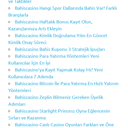
ve Taktikler
Bahiscasino Hangi Spor Dallarında Bahis Var? Farklı
Branşlarla
Bahiscasino Haftalık Bonus Kayıt Olun,
Kazançlarınıza Artı Ekleyin
Bahiscasino Kimlik Doğrulama Yılın En Güncel
Kimlik Onay Süreci
Bahiscasino Bahis Kuponu 3 Stratejik İpuçları
Bahiscasino Para Yatırma Yöntemleri Yeni
Kullanıcılar İçin En İyi
Bahiscasino’ya Kayıt Yapmak Kolay Mı? Yeni
Kullanıcılara 7 Adımda
Bahiscasino Bitcoin İle Para Yatırma En Hızlı Yatırım
Yöntemleri
Bahiscasino Zeplin Bilmeniz Gereken Üyelik
Adımları
Bahiscasino Starlight Princess Oyna Eğlencenin
Sırları ve Kazanma
Bahiscasino Canlı Casino Oyunları Farkları ve Öne