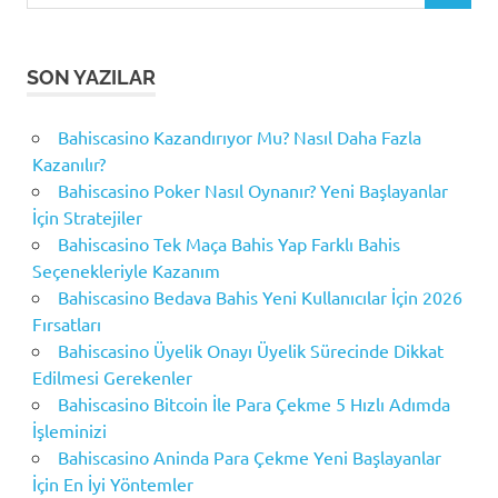
SON YAZILAR
Bahiscasino Kazandırıyor Mu? Nasıl Daha Fazla
Kazanılır?
Bahiscasino Poker Nasıl Oynanır? Yeni Başlayanlar
İçin Stratejiler
Bahiscasino Tek Maça Bahis Yap Farklı Bahis
Seçenekleriyle Kazanım
Bahiscasino Bedava Bahis Yeni Kullanıcılar İçin 2026
Fırsatları
Bahiscasino Üyelik Onayı Üyelik Sürecinde Dikkat
Edilmesi Gerekenler
Bahiscasino Bitcoin İle Para Çekme 5 Hızlı Adımda
İşleminizi
Bahiscasino Aninda Para Çekme Yeni Başlayanlar
İçin En İyi Yöntemler