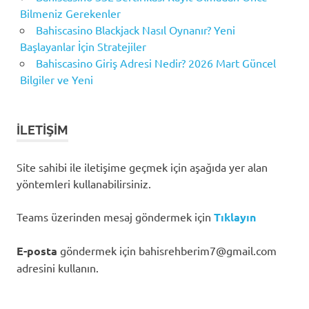
Bilmeniz Gerekenler
Bahiscasino Blackjack Nasıl Oynanır? Yeni
Başlayanlar İçin Stratejiler
Bahiscasino Giriş Adresi Nedir? 2026 Mart Güncel
Bilgiler ve Yeni
İLETIŞIM
Site sahibi ile iletişime geçmek için aşağıda yer alan
yöntemleri kullanabilirsiniz.
Teams üzerinden mesaj göndermek için
Tıklayın
E-posta
göndermek için
bahisrehberim7@gmail.com
adresini kullanın.