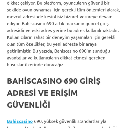
dikkat çekiyor. Bu platform, oyuncuların güvenli bir
şekilde oyun oynaması için gerekli tüm önlemleri alarak,
mevcut adresinde kesintisiz hizmet vermeye devam
ediyor. Bahiscasino 690 artık markanın güncel giriş
adresidir ve eski adres yerine bu adres kullanılmaktadır.
Kullanıcıların rahat bir deneyim yaşamaları için gerekli
olan tüm özellikler, bu yeni adreste bir araya
getirilmiştir. Bu yazıda, Bahiscasino 690’ın sunduğu
avantajlar ve kullanıcıların dikkat etmesi gereken
hususlar üzerinde duracağız.
BAHİSCASINO 690 GİRİŞ
ADRESİ VE ERİŞİM
GÜVENLİĞİ
Bahiscasino
690, yüksek güvenlik standartlarıyla
korunmaktadır. Kullanıcıların bilgileri, en son teknoloji ile