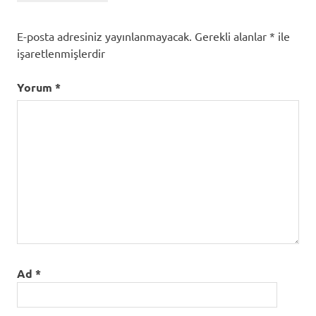
Bahiscasino
694
E-posta adresiniz yayınlanmayacak.
Gerekli alanlar
*
ile
işaretlenmişlerdir
Yorum
*
Ad
*