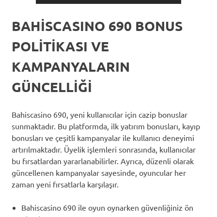
BAHİSCASINO 690 BONUS
POLİTİKASI VE
KAMPANYALARIN
GÜNCELLİĞİ
Bahiscasino 690, yeni kullanıcılar için cazip bonuslar
sunmaktadır. Bu platformda, ilk yatırım bonusları, kayıp
bonusları ve çeşitli kampanyalar ile kullanıcı deneyimi
artırılmaktadır. Üyelik işlemleri sonrasında, kullanıcılar
bu fırsatlardan yararlanabilirler. Ayrıca, düzenli olarak
güncellenen kampanyalar sayesinde, oyuncular her
zaman yeni fırsatlarla karşılaşır.
Bahiscasino 690 ile oyun oynarken güvenliğiniz ön