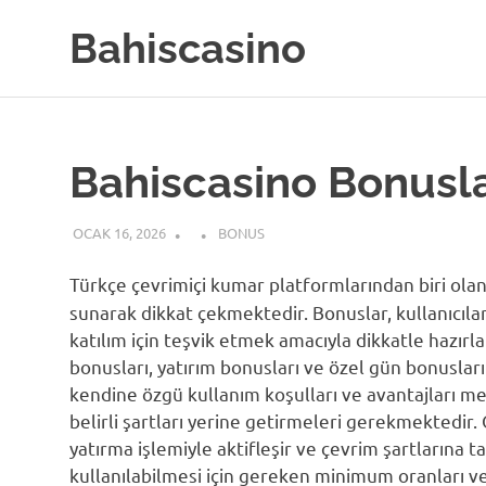
Skip
Bahiscasino
to
content
Bahiscasino Bonusla
OCAK 16, 2026
BONUS
Türkçe çevrimiçi kumar platformlarından biri ola
sunarak dikkat çekmektedir. Bonuslar, kullanıcıları
katılım için teşvik etmek amacıyla dikkatle hazırl
bonusları, yatırım bonusları ve özel gün bonuslar
kendine özgü kullanım koşulları ve avantajları mev
belirli şartları yerine getirmeleri gerekmektedir.
yatırma işlemiyle aktifleşir ve çevrim şartlarına t
kullanılabilmesi için gereken minimum oranları ve 