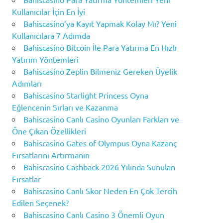
Kullanıcılar İçin En İyi
Bahiscasino’ya Kayıt Yapmak Kolay Mı? Yeni
Kullanıcılara 7 Adımda
Bahiscasino Bitcoin İle Para Yatırma En Hızlı
Yatırım Yöntemleri
Bahiscasino Zeplin Bilmeniz Gereken Üyelik
Adımları
Bahiscasino Starlight Princess Oyna
Eğlencenin Sırları ve Kazanma
Bahiscasino Canlı Casino Oyunları Farkları ve
Öne Çıkan Özellikleri
Bahiscasino Gates of Olympus Oyna Kazanç
Fırsatlarını Artırmanın
Bahiscasino Cashback 2026 Yılında Sunulan
Fırsatlar
Bahiscasino Canlı Skor Neden En Çok Tercih
Edilen Seçenek?
Bahiscasino Canlı Casino 3 Önemli Oyun