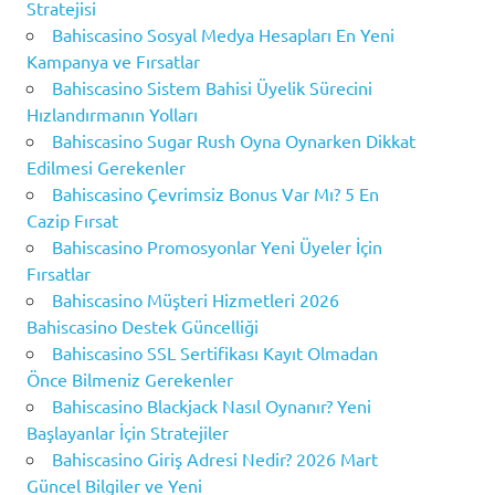
Stratejisi
Bahiscasino Sosyal Medya Hesapları En Yeni
Kampanya ve Fırsatlar
Bahiscasino Sistem Bahisi Üyelik Sürecini
Hızlandırmanın Yolları
Bahiscasino Sugar Rush Oyna Oynarken Dikkat
Edilmesi Gerekenler
Bahiscasino Çevrimsiz Bonus Var Mı? 5 En
Cazip Fırsat
Bahiscasino Promosyonlar Yeni Üyeler İçin
Fırsatlar
Bahiscasino Müşteri Hizmetleri 2026
Bahiscasino Destek Güncelliği
Bahiscasino SSL Sertifikası Kayıt Olmadan
Önce Bilmeniz Gerekenler
Bahiscasino Blackjack Nasıl Oynanır? Yeni
Başlayanlar İçin Stratejiler
Bahiscasino Giriş Adresi Nedir? 2026 Mart
Güncel Bilgiler ve Yeni