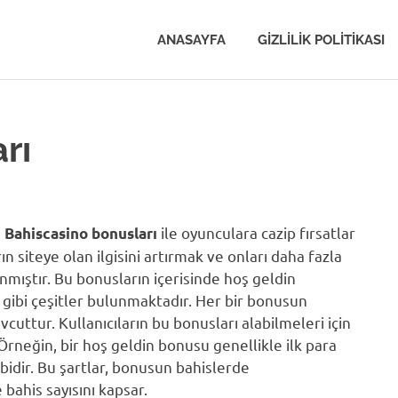
ANASAYFA
GIZLILIK POLITIKASI
rı
n
ile oyunculara cazip fırsatlar
Bahiscasino bonusları
n siteye olan ilgisini artırmak ve onları daha fazla
anmıştır. Bu bonusların içerisinde hoş geldin
ı gibi çeşitler bulunmaktadır. Her bir bonusun
cuttur. Kullanıcıların bu bonusları alabilmeleri için
 Örneğin, bir hoş geldin bonusu genellikle ilk para
abidir. Bu şartlar, bonusun bahislerde
bahis sayısını kapsar.