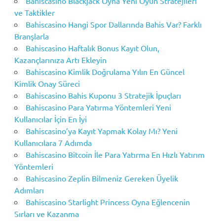
Bahiscasino Blackjack Oyna Yeni Oyun Stratejileri
ve Taktikler
Bahiscasino Hangi Spor Dallarında Bahis Var? Farklı
Branşlarla
Bahiscasino Haftalık Bonus Kayıt Olun,
Kazançlarınıza Artı Ekleyin
Bahiscasino Kimlik Doğrulama Yılın En Güncel
Kimlik Onay Süreci
Bahiscasino Bahis Kuponu 3 Stratejik İpuçları
Bahiscasino Para Yatırma Yöntemleri Yeni
Kullanıcılar İçin En İyi
Bahiscasino’ya Kayıt Yapmak Kolay Mı? Yeni
Kullanıcılara 7 Adımda
Bahiscasino Bitcoin İle Para Yatırma En Hızlı Yatırım
Yöntemleri
Bahiscasino Zeplin Bilmeniz Gereken Üyelik
Adımları
Bahiscasino Starlight Princess Oyna Eğlencenin
Sırları ve Kazanma