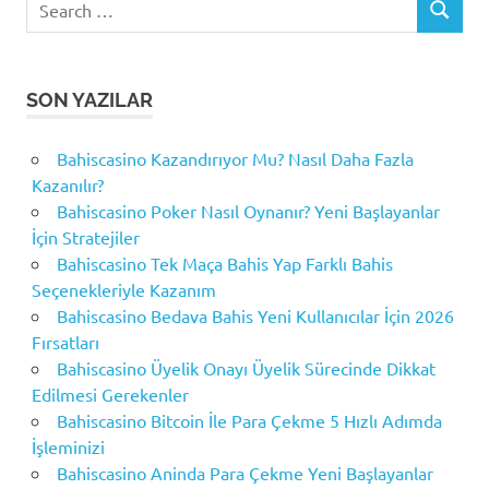
SEARCH
for:
SON YAZILAR
Bahiscasino Kazandırıyor Mu? Nasıl Daha Fazla
Kazanılır?
Bahiscasino Poker Nasıl Oynanır? Yeni Başlayanlar
İçin Stratejiler
Bahiscasino Tek Maça Bahis Yap Farklı Bahis
Seçenekleriyle Kazanım
Bahiscasino Bedava Bahis Yeni Kullanıcılar İçin 2026
Fırsatları
Bahiscasino Üyelik Onayı Üyelik Sürecinde Dikkat
Edilmesi Gerekenler
Bahiscasino Bitcoin İle Para Çekme 5 Hızlı Adımda
İşleminizi
Bahiscasino Aninda Para Çekme Yeni Başlayanlar