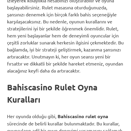
izleyerek kolaylıkla hesabınızı oluşturabilir ve oyuna
başlayabilirsiniz. Rulet masasına oturduğunuzda,
şansınızı denemek için birçok farklı bahis seçeneğiyle
karşılaşacaksınız. Bu nedenle, oyunun kurallarını ve
stratejilerini iyi bir şekilde öğrenmek önemlidir. Rulet,
hem yeni başlayanlar hem de deneyimli oyuncular için
çeşitli zorluklar sunarak herkesin ilgisini çekmektedir. Bu
bağlamda, iyi bir strateji geliştirmek, kazanma şansınızı
artıracaktır. Unutmayın ki, her oyun seansı yeni bir
fırsattır ve dikkatli bir şekilde hareket etmeniz, oyundan
alacağınız keyfi daha da artıracaktır.
Bahiscasino Rulet Oyna
Kuralları
Her oyunda olduğu gibi,
Bahiscasino rulet oyna
sürecinde de belirli kurallar bulunmaktadır. Bu kurallar,
oyuncuların adil bir oyun deneyimi yaşamasını sağlamak