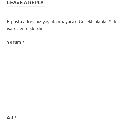
LEAVE A REPLY
E-posta adresiniz yayınlanmayacak.
Gerekli alanlar
*
ile
işaretlenmişlerdir
Yorum
*
Ad
*