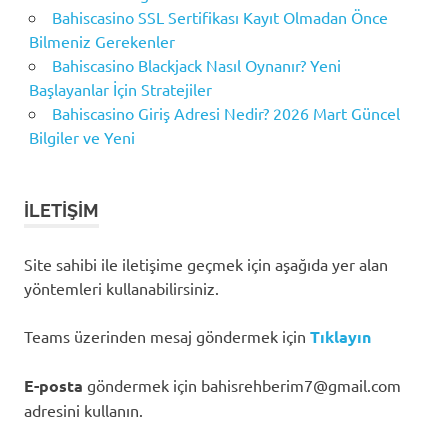
Bahiscasino SSL Sertifikası Kayıt Olmadan Önce
Bilmeniz Gerekenler
Bahiscasino Blackjack Nasıl Oynanır? Yeni
Başlayanlar İçin Stratejiler
Bahiscasino Giriş Adresi Nedir? 2026 Mart Güncel
Bilgiler ve Yeni
İLETIŞIM
Site sahibi ile iletişime geçmek için aşağıda yer alan
yöntemleri kullanabilirsiniz.
Teams üzerinden mesaj göndermek için
Tıklayın
E-posta
göndermek için
bahisrehberim7@gmail.com
adresini kullanın.