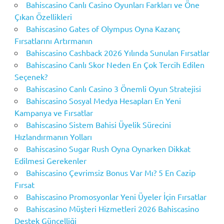
Bahiscasino Canlı Casino Oyunları Farkları ve Öne
Çıkan Özellikleri
Bahiscasino Gates of Olympus Oyna Kazanç
Fırsatlarını Artırmanın
Bahiscasino Cashback 2026 Yılında Sunulan Fırsatlar
Bahiscasino Canlı Skor Neden En Çok Tercih Edilen
Seçenek?
Bahiscasino Canlı Casino 3 Önemli Oyun Stratejisi
Bahiscasino Sosyal Medya Hesapları En Yeni
Kampanya ve Fırsatlar
Bahiscasino Sistem Bahisi Üyelik Sürecini
Hızlandırmanın Yolları
Bahiscasino Sugar Rush Oyna Oynarken Dikkat
Edilmesi Gerekenler
Bahiscasino Çevrimsiz Bonus Var Mı? 5 En Cazip
Fırsat
Bahiscasino Promosyonlar Yeni Üyeler İçin Fırsatlar
Bahiscasino Müşteri Hizmetleri 2026 Bahiscasino
Destek Güncelliği