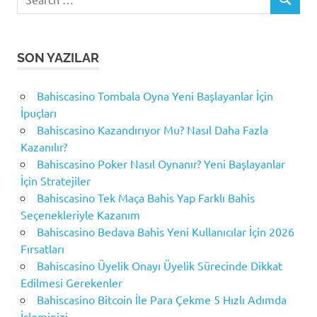
SEARCH
for:
SON YAZILAR
Bahiscasino Tombala Oyna Yeni Başlayanlar İçin
İpuçları
Bahiscasino Kazandırıyor Mu? Nasıl Daha Fazla
Kazanılır?
Bahiscasino Poker Nasıl Oynanır? Yeni Başlayanlar
İçin Stratejiler
Bahiscasino Tek Maça Bahis Yap Farklı Bahis
Seçenekleriyle Kazanım
Bahiscasino Bedava Bahis Yeni Kullanıcılar İçin 2026
Fırsatları
Bahiscasino Üyelik Onayı Üyelik Sürecinde Dikkat
Edilmesi Gerekenler
Bahiscasino Bitcoin İle Para Çekme 5 Hızlı Adımda
İşleminizi