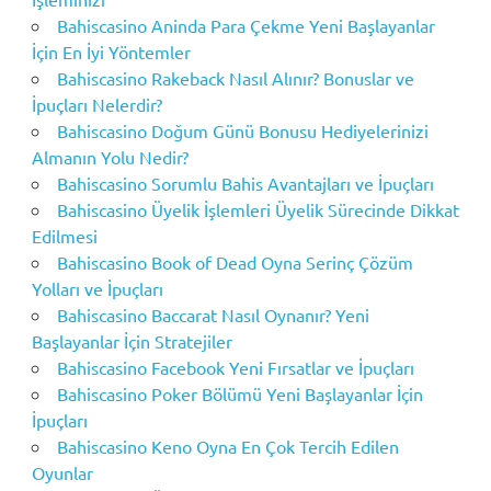
Bahiscasino Aninda Para Çekme Yeni Başlayanlar
İçin En İyi Yöntemler
Bahiscasino Rakeback Nasıl Alınır? Bonuslar ve
İpuçları Nelerdir?
Bahiscasino Doğum Günü Bonusu Hediyelerinizi
Almanın Yolu Nedir?
Bahiscasino Sorumlu Bahis Avantajları ve İpuçları
Bahiscasino Üyelik İşlemleri Üyelik Sürecinde Dikkat
Edilmesi
Bahiscasino Book of Dead Oyna Serinç Çözüm
Yolları ve İpuçları
Bahiscasino Baccarat Nasıl Oynanır? Yeni
Başlayanlar İçin Stratejiler
Bahiscasino Facebook Yeni Fırsatlar ve İpuçları
Bahiscasino Poker Bölümü Yeni Başlayanlar İçin
İpuçları
Bahiscasino Keno Oyna En Çok Tercih Edilen
Oyunlar