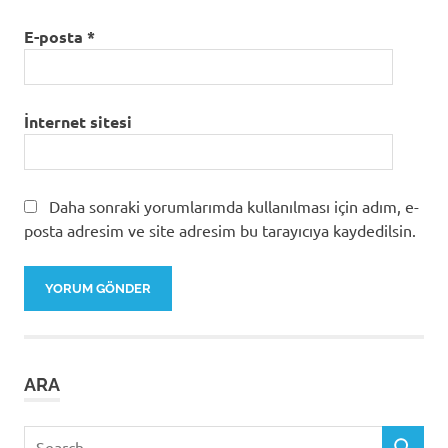
E-posta
*
İnternet sitesi
Daha sonraki yorumlarımda kullanılması için adım, e-
posta adresim ve site adresim bu tarayıcıya kaydedilsin.
ARA
Search