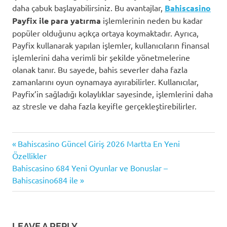
daha çabuk başlayabilirsiniz. Bu avantajlar,
Bahiscasino
Payfix ile para yatırma
işlemlerinin neden bu kadar
popüler olduğunu açıkça ortaya koymaktadır. Ayrıca,
Payfix kullanarak yapılan işlemler, kullanıcıların finansal
işlemlerini daha verimli bir şekilde yönetmelerine
olanak tanır. Bu sayede, bahis severler daha fazla
zamanlarını oyun oynamaya ayırabilirler. Kullanıcılar,
Payfix’in sağladığı kolaylıklar sayesinde, işlemlerini daha
az stresle ve daha fazla keyifle gerçekleştirebilirler.
Bahis
Previous
Yazı
Bahiscasino Güncel Giriş 2026 Martta En Yeni
Yöntemleri
Post:
Özellikler
gezinmesi
Güvenli
Next
Bahiscasino 684 Yeni Oyunlar ve Bonuslar –
Ödemeler
Post:
Bahiscasino684 ile
Para
Yatırma
LEAVE A REPLY