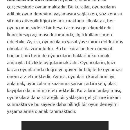
çerçevesinde oynanmaktadır. Bu kurallar, oyuncuların
adil bir oyun deneyimi yaşamasını sağlarken, söz konusu
sitenin güvenilirliğini de artırmaktadır. İlk olarak, her
oyuncunun sadece bir hesap açması gerekmektedir.
İkinci hesap açılması durumunda, ilgili kullanıcı men
edilebilir. Ayrıca, oyuncuların yasal yaş sınırını doldurmuş
olmaları da zorunludur. Bu tür kurallar, hem mevcut
bağlantının hem de oyuncuların haklarını korumak
amacıyla titizlikle uygulanmaktadır. Oyuncuların, kazı
kazan oyunlarında doğru ve güvenilir bilgilerle oynaması
önem arz etmektedir. Ayrıca, oyunların kurallarını iyi
anlamak, oyuncuların kazanma şansını artırırken, olası
kayıpları da minimize etmektedir. Kuralların anlaşılması,
oyunculara daha stratejik bir yaklaşım geliştirme imkanı
sunmakta ve bu sayede daha bilinçli bir oyun deneyimi
yaşamalarına olanak tanımaktadır.